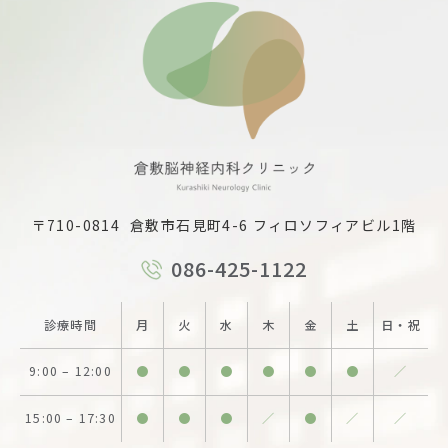
〒710-0814
倉敷市⽯⾒町4-6 フィロソフィアビル1階
086-425-1122
診療時間
月
火
水
木
金
土
日・祝
9:00
–
12:00
●
●
●
●
●
●
／
15:00
–
17:30
●
●
●
／
●
／
／