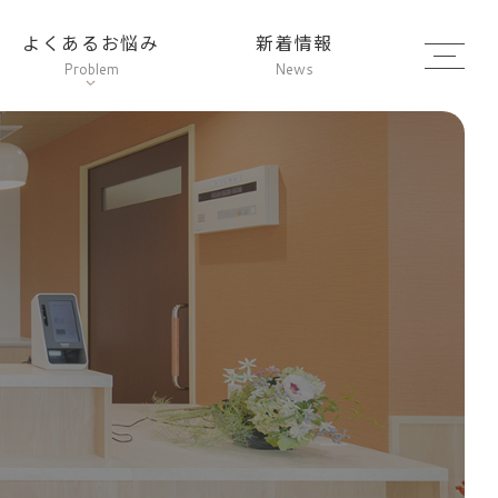
よくあるお悩み
新着情報
お
盆
Problem
News
休
み
の
お
知
ら
せ