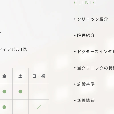
CLINIC
クリニック紹介
院長紹介
フィアビル1階
ドクターズインタ
当クリニックの特
金
土
日・祝
施設基準
●
●
／
新着情報
●
／
／