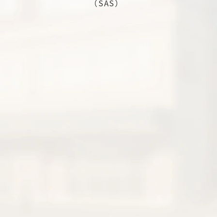
（SAS）